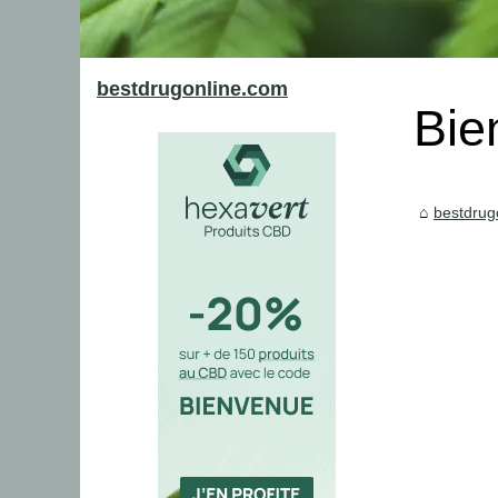
bestdrugonline.com
Bie
bestdrug